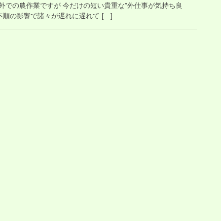
外での農作業ですが 今だけの短い貴重な”外仕事が気持ち良
不順の影響で諸々が遅れに遅れて […]