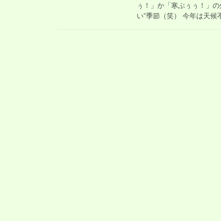
ぅ！」か「寒ぶぅぅ！」の
い”季節（笑） 今年は天候