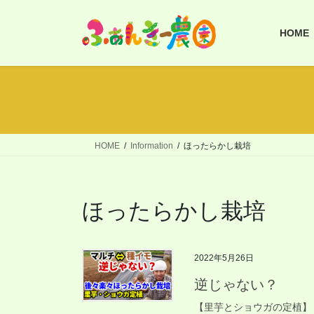
コ
ナ
ン
ビ
HOME
テ
ゲ
ン
ー
ツ
シ
へ
ョ
ス
ン
キ
に
ッ
移
HOME
Information
ほったらかし栽培
プ
動
ほったらかし栽培
2022年5月26日
逆じゃない？
【里芋とショウガの定植】