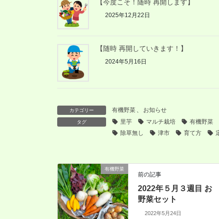
【今度こそ！随時 再開します】
2025年12月22日
【随時 再開していきます！】
2024年5月16日
有機野菜
、
お知らせ
カテゴリー
里芋
マルチ栽培
有機野菜
タグ
除草無し
津市
育て方
有機野菜
前の記事
2022年５月３週目 お
野菜セット
2022年5月24日