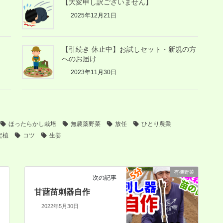
【大変申し訳ございません】
2025年12月21日
【引続き 休止中】お試しセット・新規の方
へのお届け
2023年11月30日
ほったらかし栽培
無農薬野菜
放任
ひとり農業
定植
コツ
生姜
有機野菜
次の記事
甘藷苗刺器自作
2022年5月30日