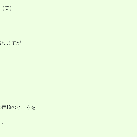
節（笑）
おりますが
）
の定植のところを
す。