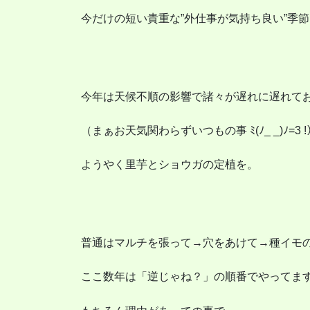
今だけの短い貴重な”外仕事が気持ち良い”季
今年は天候不順の影響で諸々が遅れに遅れて
（まぁお天気関わらずいつもの事 ﾐ(ﾉ_ _)ﾉ=3 !
ようやく里芋とショウガの定植を。
普通はマルチを張って→穴をあけて→種イモ
ここ数年は「逆じゃね？」の順番でやってま