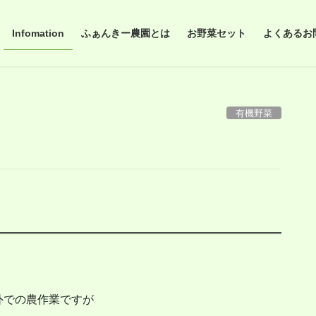
Infomation
ふぁんきー農園とは
お野菜セット
よくあるお問合
有機野菜
外での農作業ですが