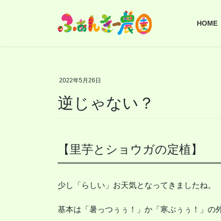
コ
ナ
ン
ビ
HOME
テ
ゲ
ン
ー
ツ
シ
へ
ョ
ス
ン
2022年5月26日
キ
に
逆じゃない？
ッ
移
プ
動
【里芋とショウガの定植】
少し「らしい」お天気となってきましたね。
基本は「暑っつぅぅ！」か「寒ぶぅぅ！」の