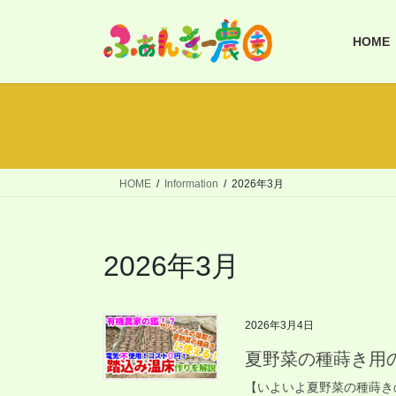
コ
ナ
ン
ビ
HOME
テ
ゲ
ン
ー
ツ
シ
へ
ョ
ス
ン
キ
に
ッ
移
HOME
Information
2026年3月
プ
動
2026年3月
2026年3月4日
夏野菜の種蒔き用
【いよいよ夏野菜の種蒔き