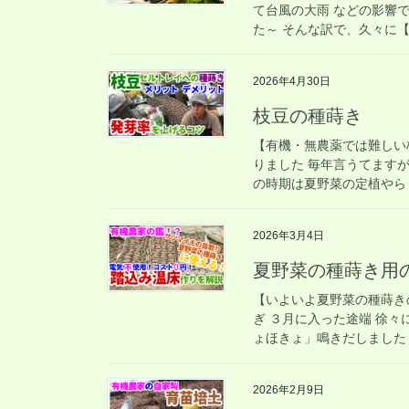
て台風の大雨 などの影響で
た～ そんな訳で、久々に【
2026年4月30日
枝豆の種蒔き
【有機・無農薬では難しい
りました 毎年言うてますが
の時期は夏野菜の定植やら 
2026年3月4日
夏野菜の種蒔き用
【いよいよ夏野菜の種蒔き
ぎ ３月に入った途端 徐々
ょほきょ」鳴きだしました 
2026年2月9日