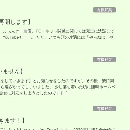
有機野菜
 再開します】
、ふぁんきー農園、PC・ネット関係に関しては完全に沈黙して
て、YouTubeも・・。 ただ、いつも頭の片隅には「やらねば、や
有機野菜
いません】
開をしていきます】とお知らせをしたのですが、その後、繁忙期
から遠ざかってしまいました。 少し落ち着いた頃に随時ホームペ
せに対応をしようとしたのです […]
有機野菜
きます！】
しまいました・・。YouTubeも・・。 2020年に畑を全面的に