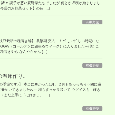
 諸々 調子が悪い夏野菜たちでしたが 何とか収穫が始まりまし
今週のお野菜セット】の紹 […]
有機野菜
枝豆栽培の種蒔き編】 農繁期 突入！！ 忙しい忙しい時期にな
GGW（ゴールデンに頑張るウィーク）に入りました～(笑) こ
種蒔きやら なんやらかん […]
有機野菜
の温床作り。
の季節です♪】 本当に寒かった1月、２月もあっっちゅう間に過
に春めいてきましたね～ 梅もすっかり咲いて ウグイスも「ほき
（まだ上手に「ほけきょ」 […]
有機野菜