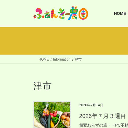
コ
ナ
ン
ビ
HOME
テ
ゲ
ン
ー
ツ
シ
へ
ョ
ス
ン
キ
に
ッ
移
HOME
Information
津市
プ
動
津市
2026年7月14日
2026年７月３週目
相変わらずの筆・・PC不