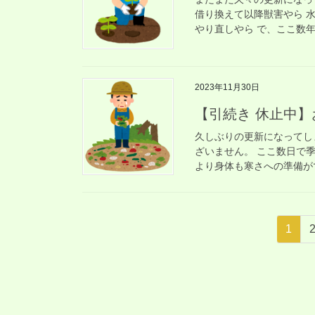
借り換えて以降獣害やら 
やり直しやら で、ここ数年
2023年11月30日
【引続き 休止中
久しぶりの更新になってし
ざいません。 ここ数日で
より身体も寒さへの準備がで
投
固
1
稿
定
ペ
の
ー
ペ
ジ