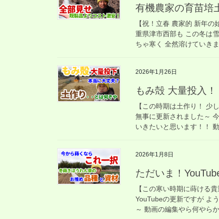
有機農家の育苗培
【祝！立春 農家的 新年の
重県津市西部も この冬は
ちゃ寒く 全然溶けていきませ
2026年1月26日
もみ殻 大量投入！
【この時期は土作り！ 少し
無事に更新されました～ 
いきたいと思います！！ 動画
2026年1月8日
ただいま！YouTub
【この寒い時期に蒔ける貴
YouTubeの更新ですが
～ 動画の編集やら何やらか