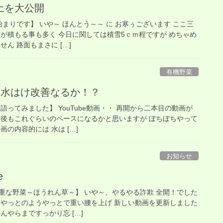
土を大公開
始まりです】 いや～ ほんとう～～ に お寒ぅございます ここ三
雪が積もる事も多く 今日に関しては積雪5ｃｍ程ですが めちゃめ
ん 路面もまさに […]
有機野菜
 水はけ改善なるか！？
語ってみました】 YouTube動画・・ 再開から二本目の動画が
今後もこれぐらいのペースになるかと思いますが ぼちぼちやって
の内容的には 水は […]
お知らせ
e
重な野菜～ほうれん草～】 いや～、やるやる詐欺 全開！でした
 ようやっとのようやっとで重い腰を上げ 新しい動画を更新しました
んやらまですっかり忘 […]