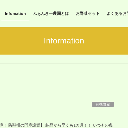
Infomation
ふぁんきー農園とは
お野菜セット
よくあるお問合
Information
有機野菜
弾！ 防獣柵の門扉設置】 納品から早くも1カ月！！ いつもの農