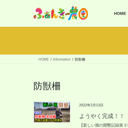
コ
ナ
ン
ビ
HOME
テ
ゲ
ン
ー
ツ
シ
へ
ョ
ス
ン
キ
に
ッ
移
HOME
Information
防獣柵
プ
動
防獣柵
2022年2月13日
ようやく完成！！
【新しい畑の開墾記録第３